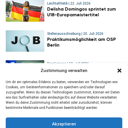
Leichtathletik
|
22. Juli 2026
Delisha Domingos sprintet zum
U18-Europameistertitel
Stellenausschreibung
|
20. Juli 2026
Praktikumsmöglichkeit am OSP
Berlin
Paralympics
|
18. Juli 2026
Sitzvolleyball-WM: Viertelfinal-
Zustimmung verwalten
Aus für die deutschen Männer
Um dir ein optimales Erlebnis zu bieten, verwenden wir Technologien wie
Cookies, um Geräteinformationen zu speichern und/oder darauf
zuzugreifen. Wenn du diesen Technologien zustimmst, können wir Daten
wie das Surfverhalten oder eindeutige IDs auf dieser Website verarbeiten.
Wenn du deine Zustimmung nicht erteilst oder zurückziehst, können
bestimmte Merkmale und Funktionen beeinträchtigt werden.
Kontakt
Newsletter abonnieren
Impressum
Akzeptieren