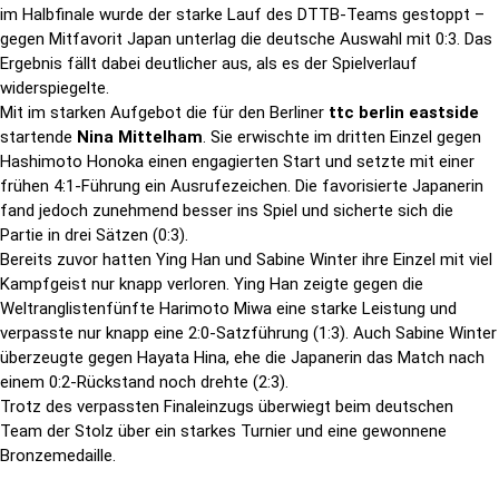
im Halbfinale wurde der starke Lauf des DTTB-Teams gestoppt –
gegen Mitfavorit Japan unterlag die deutsche Auswahl mit 0:3. Das
Ergebnis fällt dabei deutlicher aus, als es der Spielverlauf
widerspiegelte.
Mit im starken Aufgebot die für den Berliner
ttc berlin eastside
startende
Nina Mittelham
. Sie erwischte im dritten Einzel gegen
Hashimoto Honoka einen engagierten Start und setzte mit einer
frühen 4:1-Führung ein Ausrufezeichen. Die favorisierte Japanerin
fand jedoch zunehmend besser ins Spiel und sicherte sich die
Partie in drei Sätzen (0:3).
Bereits zuvor hatten Ying Han und Sabine Winter ihre Einzel mit viel
Kampfgeist nur knapp verloren. Ying Han zeigte gegen die
Weltranglistenfünfte Harimoto Miwa eine starke Leistung und
verpasste nur knapp eine 2:0-Satzführung (1:3). Auch Sabine Winter
überzeugte gegen Hayata Hina, ehe die Japanerin das Match nach
einem 0:2-Rückstand noch drehte (2:3).
Trotz des verpassten Finaleinzugs überwiegt beim deutschen
Team der Stolz über ein starkes Turnier und eine gewonnene
Bronzemedaille.