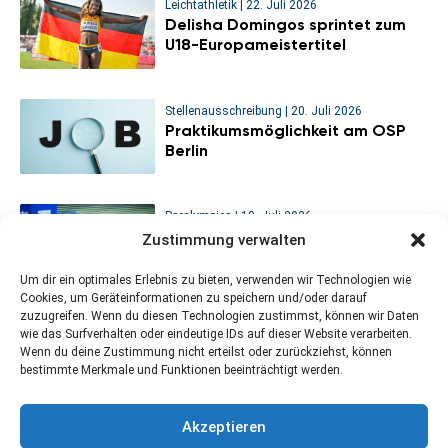
Leichtathletik
|
22. Juli 2026
Delisha Domingos sprintet zum
U18-Europameistertitel
Stellenausschreibung
|
20. Juli 2026
Praktikumsmöglichkeit am OSP
Berlin
Paralympics
|
18. Juli 2026
Sitzvolleyball-WM: Viertelfinal-
Zustimmung verwalten
Aus für die deutschen Männer
Um dir ein optimales Erlebnis zu bieten, verwenden wir Technologien wie
Cookies, um Geräteinformationen zu speichern und/oder darauf
zuzugreifen. Wenn du diesen Technologien zustimmst, können wir Daten
wie das Surfverhalten oder eindeutige IDs auf dieser Website verarbeiten.
Wenn du deine Zustimmung nicht erteilst oder zurückziehst, können
bestimmte Merkmale und Funktionen beeinträchtigt werden.
Kontakt
Newsletter abonnieren
Impressum
Akzeptieren
Datenschutzerklärung
Cookie-Richtlinie (EU)