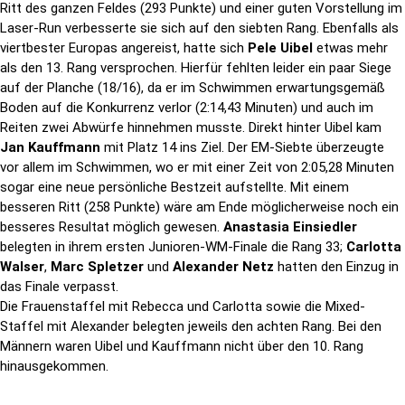
Ritt des ganzen Feldes (293 Punkte) und einer guten Vorstellung im
Laser-Run verbesserte sie sich auf den siebten Rang. Ebenfalls als
viertbester Europas angereist, hatte sich
Pele Uibel
etwas mehr
als den 13. Rang versprochen. Hierfür fehlten leider ein paar Siege
auf der Planche (18/16), da er im Schwimmen erwartungsgemäß
Boden auf die Konkurrenz verlor (2:14,43 Minuten) und auch im
Reiten zwei Abwürfe hinnehmen musste. Direkt hinter Uibel kam
Jan Kauffmann
mit Platz 14 ins Ziel. Der EM-Siebte überzeugte
vor allem im Schwimmen, wo er mit einer Zeit von 2:05,28 Minuten
sogar eine neue persönliche Bestzeit aufstellte. Mit einem
besseren Ritt (258 Punkte) wäre am Ende möglicherweise noch ein
besseres Resultat möglich gewesen.
Anastasia Einsiedler
belegten in ihrem ersten Junioren-WM-Finale die Rang 33;
Carlotta
Walser
,
Marc Spletzer
und
Alexander Netz
hatten den Einzug in
das Finale verpasst.
Die Frauenstaffel mit Rebecca und Carlotta sowie die Mixed-
Staffel mit Alexander belegten jeweils den achten Rang. Bei den
Männern waren Uibel und Kauffmann nicht über den 10. Rang
hinausgekommen.