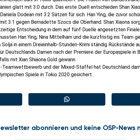
änien glatt mit 3:0 durch. Das erste Duell entschieden Shan Xia
aniela Dodean mit 3:2 Sätzen für sich. Han Ying, die zuvor scho
 mit 3:1 gegen Bernadette Szocs die Oberhand. Shan Xiaona sor
zeitige Entscheidung in dem auf fünf Duelle angesetzten Finale
 mussten Han Ying, Nina Mittelham und die kurzfristig ins Team
sa Solja in einem Dreieinhalb-Stunden-Krimi ständig Rückstände a
 für Deutschlands Damen nach der Premiere der Europaspiele in B
alls mit Xian Shiaona Gold gewann.
n-Teamwettbewerb und der Mixed-Staffel hat Deutschland dami
Olympischen Spiele in Tokio 2020 gesichert.
Newsletter abonnieren und keine OSP-News 