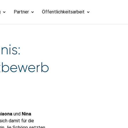
g
Partner
Öffentlichkeitsarbeit
is:
tbewerb
hiaona
und
Nina
ich damit für die
erin Jie Schöpp setzten