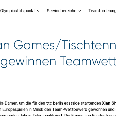
Olympiastützpunkt
Servicebereiche
Teamförderun
n Games/Tischtennn
gewinnen Teamwet
s-Damen, um die für den ttc berlin eastside startenden
Xian S
en Europaspielen in Minsk den Team-Wettbewerb gewonnen und s
mmenden Jahr in Tokio qualifiziert. Die Frauen von Bundestrain