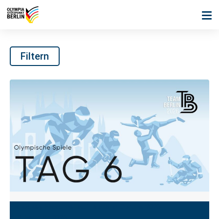
Filtern
Eishockey
,
Eisschnelllauf
,
Mailand Cortina 2026
|
12. Februar 2026