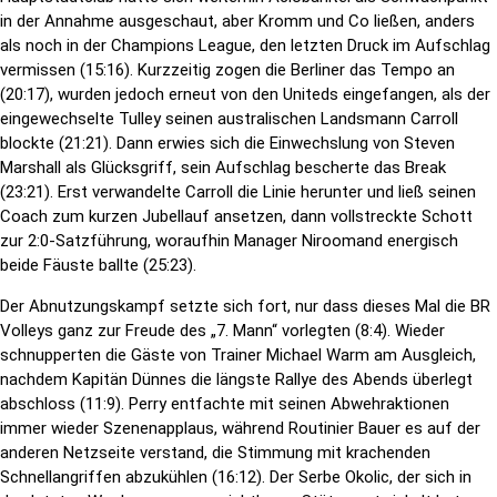
in der Annahme ausgeschaut, aber Kromm und Co ließen, anders
als noch in der Champions League, den letzten Druck im Aufschlag
vermissen (15:16). Kurzzeitig zogen die Berliner das Tempo an
(20:17), wurden jedoch erneut von den Uniteds eingefangen, als der
eingewechselte Tulley seinen australischen Landsmann Carroll
blockte (21:21). Dann erwies sich die Einwechslung von Steven
Marshall als Glücksgriff, sein Aufschlag bescherte das Break
(23:21). Erst verwandelte Carroll die Linie herunter und ließ seinen
Coach zum kurzen Jubellauf ansetzen, dann vollstreckte Schott
zur 2:0-Satzführung, woraufhin Manager Niroomand energisch
beide Fäuste ballte (25:23).
Der Abnutzungskampf setzte sich fort, nur dass dieses Mal die BR
Volleys ganz zur Freude des „7. Mann“ vorlegten (8:4). Wieder
schnupperten die Gäste von Trainer Michael Warm am Ausgleich,
nachdem Kapitän Dünnes die längste Rallye des Abends überlegt
abschloss (11:9). Perry entfachte mit seinen Abwehraktionen
immer wieder Szenenapplaus, während Routinier Bauer es auf der
anderen Netzseite verstand, die Stimmung mit krachenden
Schnellangriffen abzukühlen (16:12). Der Serbe Okolic, der sich in