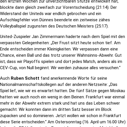
den letzten Wochen zur unverzichtbaren Stütze entwickelt hat,
blockte dann gleich zweifach zur Vorentscheidung (21:14). Der
Widerstand der Uniteds war endlich gebrochen und ein
Aufschlagfehler von Dünnes beendete ein zeitweise zähes
Volleyballspiel zugunsten des Deutschen Meisters (25:17).
United-Zuspieler Jan Zimmermann haderte nach dem Spiel mit den
verpassten Gelegenheiten: „Der Frust sitzt heute schon tief. Am
Ende entscheiden immer Kleinigkeiten. Wir verpassen dann eine
Chance, einen Ball und das trotz unserer Wahnsinns-Abwehr. Gut
ist, dass wir Playoffs spielen und dort jedes Match, anders als im
CEV-Cup, von Null beginnt. Wir werden zuhause alles versuchen.“
Auch
Ruben Schott
fand anerkennende Worte für seine
Nationalmannschaftskollegen auf der anderen Netzseite: „Das
Spiel lief, wie wir es erwartet hatten. Die fünf Sätze gegen Moskau
hatten wir auch noch ein wenig in den Beinen. Frankfurt war einmal
mehr in der Abwehr extrem stark und hat uns das Leben schwer
gemacht. Wir konnten dann im dritten Satz besser im Block
zupacken und so dominieren. Jetzt wollen wir schon in Frankfurt
diese Serie entscheiden.“ Am Ostersonntag (16. April um 16.00 Uhr)