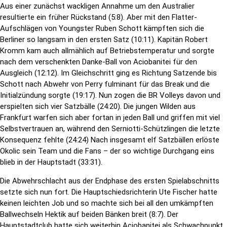
Aus einer zunächst wackligen Annahme um den Australier
resultierte ein früher Rückstand (5:8). Aber mit den Flatter-
Aufschlägen von Youngster Ruben Schott kämpften sich die
Berliner so langsam in den ersten Satz (10:11). Kapitän Robert
Kromm kam auch allmählich auf Betriebstemperatur und sorgte
nach dem verschenkten Danke-Ball von Aciobanitei für den
Ausgleich (12:12). Im Gleichschritt ging es Richtung Satzende bis
Schott nach Abwehr von Perry fulminant für das Break und die
Initialzündung sorgte (19:17). Nun zogen die BR Volleys davon und
erspielten sich vier Satzbälle (24:20). Die jungen Wilden aus
Frankfurt warfen sich aber fortan in jeden Ball und griffen mit viel
Selbstvertrauen an, während den Serniotti-Schützlingen die letzte
Konsequenz fehlte (24:24) Nach insgesamt elf Satzbällen erlöste
Okolic sein Team und die Fans – der so wichtige Durchgang eins
blieb in der Hauptstadt (33:31).
Die Abwehrschlacht aus der Endphase des ersten Spielabschnitts
setzte sich nun fort. Die Hauptschiedsrichterin Ute Fischer hatte
keinen leichten Job und so machte sich bei all den umkämpften
Ballwechseln Hektik auf beiden Bänken breit (8:7). Der
Hauptstadtclub hatte sich weiterhin Aciobanitei als Schwachpunkt