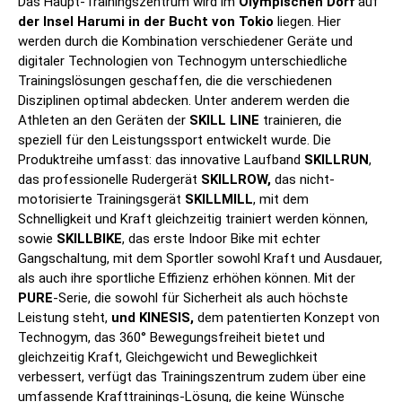
Das Haupt-Trainingszentrum wird im
Olympischen Dorf
auf
der Insel Harumi in der Bucht von Tokio
liegen. Hier
werden durch die Kombination verschiedener Geräte und
digitaler Technologien von Technogym unterschiedliche
Trainingslösungen geschaffen, die die verschiedenen
Disziplinen optimal abdecken. Unter anderem werden die
Athleten an den Geräten der
SKILL LINE
trainieren, die
speziell für den Leistungssport entwickelt wurde. Die
Produktreihe umfasst: das innovative Laufband
SKILLRUN
,
das professionelle Rudergerät
SKILLROW,
das nicht-
motorisierte Trainingsgerät
SKILLMILL
, mit dem
Schnelligkeit und Kraft gleichzeitig trainiert werden können,
sowie
SKILLBIKE
, das erste Indoor Bike mit echter
Gangschaltung, mit dem Sportler sowohl Kraft und Ausdauer,
als auch ihre sportliche Effizienz erhöhen können. Mit der
PURE
-Serie, die sowohl für Sicherheit als auch höchste
Leistung steht,
und KINESIS,
dem patentierten Konzept von
Technogym, das 360° Bewegungsfreiheit bietet und
gleichzeitig Kraft, Gleichgewicht und Beweglichkeit
verbessert, verfügt das Trainingszentrum zudem über eine
umfassende Krafttrainings-Lösung, die keine Wünsche