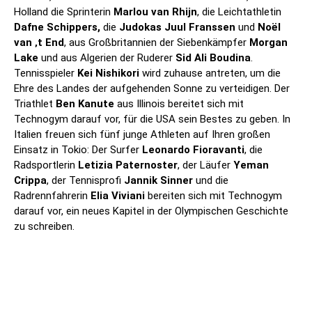
Holland die Sprinterin
Marlou van Rhijn
, die Leichtathletin
Dafne Schippers,
die
Judokas Juul Franssen
und
Noël
van ‚t End
, aus Großbritannien der Siebenkämpfer
Morgan
Lake
und aus Algerien der Ruderer
Sid Ali Boudina
.
Tennisspieler
Kei Nishikori
wird zuhause antreten, um die
Ehre des Landes der aufgehenden Sonne zu verteidigen. Der
Triathlet
Ben Kanute
aus Illinois bereitet sich mit
Technogym darauf vor, für die USA sein Bestes zu geben. In
Italien freuen sich fünf junge Athleten auf Ihren großen
Einsatz in Tokio: Der Surfer
Leonardo Fioravanti
, die
Radsportlerin
Letizia Paternoster
, der Läufer
Yeman
Crippa
, der Tennisprofi
Jannik Sinner
und die
Radrennfahrerin
Elia Viviani
bereiten sich mit Technogym
darauf vor, ein neues Kapitel in der Olympischen Geschichte
zu schreiben.