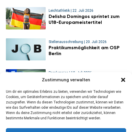
Leichtathletik
|
22. Juli 2026
Delisha Domingos sprintet zum
U18-Europameistertitel
Stellenausschreibung
|
20. Juli 2026
Praktikumsmöglichkeit am OSP
Berlin
Paralympics
|
18. Juli 2026
Sitzvolleyball-WM: Viertelfinal-
Zustimmung verwalten
Aus für die deutschen Männer
Um dir ein optimales Erlebnis zu bieten, verwenden wir Technologien wie
Cookies, um Geräteinformationen zu speichern und/oder darauf
zuzugreifen. Wenn du diesen Technologien zustimmst, können wir Daten
wie das Surfverhalten oder eindeutige IDs auf dieser Website verarbeiten.
Wenn du deine Zustimmung nicht erteilst oder zurückziehst, können
bestimmte Merkmale und Funktionen beeinträchtigt werden.
Kontakt
Newsletter abonnieren
Impressum